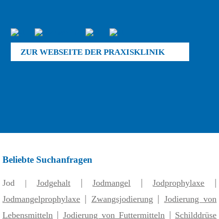
ZUR WEBSEITE DER PRAXISKLINIK
Beliebte Suchanfragen
|
|
|
Jod |
Jodgehalt
Jodmangel
Jodprophylaxe
|
|
Jodmangelprophylaxe
Zwangsjodierung
Jodierung von
|
|
Lebensmitteln
Jodierung von Futtermitteln
Schilddrüse