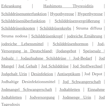
|
|
Erkrankung
Hashimoto Thyreoiditis
|
|
|
Schilddrüsenunterfunktion
Hypothyreose
Hyperthyreose
Schilddrüsenüberfunktion
|
Schilddrüsenvergrößerung
|
|
|
Schilddrüsenknoten
|
Schilddrüsenkrebs
Struma diffusa
|
Struma nodosa
Schilddrüsenkropf
|
jodreiche Ernährung
|
|
jodreiche Lebensmittel
|
Schilddrüsenhormon
Jod-
Versorgung in Deutschland
; |
Jodangebot
|
Speisesalz
|
|
Jodsalz
|
Jodaufnahme Schilddrüse
|
Jod-Bedarf
Jod
|
|
|
|
Mangel
Jod Gehalt
Jod Schilddrüse
Jod Stoffwechsel
|
|
Jodgehalt Urin
|
Desinfektion
|
Antiseptikum
Jod Depot
|
|
Jodhaltige Desinfektionsmittel
Jod Schwangerschaft
|
|
Jodmangel Schwangerschaft
Jodtabletten
Einnahme
|
|
|
Jodtabletten
Jodversorgung
Jodmenge Urin
Jod
Tagesdosis