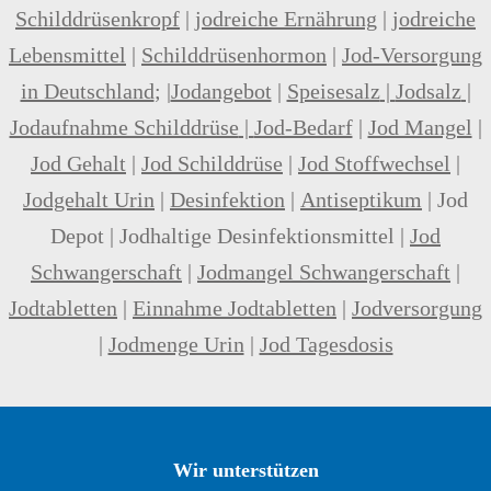
Schilddrüsenkropf
|
jodreiche Ernährung
|
jodreiche
Lebensmittel
|
Schilddrüsenhormon
|
Jod-Versorgung
in Deutschland
; |
Jodangebot
|
Speisesalz
|
Jodsalz
|
Jodaufnahme Schilddrüse
|
Jod-Bedarf
|
Jod Mangel
|
Jod Gehalt
|
Jod Schilddrüse
|
Jod Stoffwechsel
|
Jodgehalt Urin
|
Desinfektion
|
Antiseptikum
|
Jod
Depot
|
Jodhaltige Desinfektionsmittel
|
Jod
Schwangerschaft
|
Jodmangel Schwangerschaft
|
Jodtabletten
|
Einnahme Jodtabletten
|
Jodversorgung
|
Jodmenge Urin
|
Jod Tagesdosis
Wir unterstützen