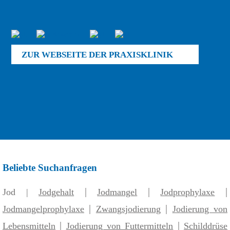
ZUR WEBSEITE DER PRAXISKLINIK
Beliebte Suchanfragen
|
|
|
Jod |
Jodgehalt
Jodmangel
Jodprophylaxe
|
|
Jodmangelprophylaxe
Zwangsjodierung
Jodierung von
|
|
Lebensmitteln
Jodierung von Futtermitteln
Schilddrüse