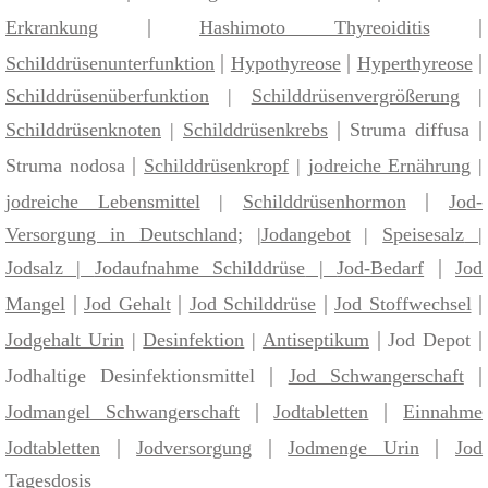
|
|
Erkrankung
Hashimoto Thyreoiditis
|
|
|
Schilddrüsenunterfunktion
Hypothyreose
Hyperthyreose
Schilddrüsenüberfunktion
|
Schilddrüsenvergrößerung
|
|
|
Schilddrüsenknoten
|
Schilddrüsenkrebs
Struma diffusa
|
Struma nodosa
Schilddrüsenkropf
|
jodreiche Ernährung
|
|
jodreiche Lebensmittel
|
Schilddrüsenhormon
Jod-
Versorgung in Deutschland
; |
Jodangebot
|
Speisesalz
|
|
Jodsalz
|
Jodaufnahme Schilddrüse
|
Jod-Bedarf
Jod
|
|
|
|
Mangel
Jod Gehalt
Jod Schilddrüse
Jod Stoffwechsel
|
|
Jodgehalt Urin
|
Desinfektion
|
Antiseptikum
Jod Depot
|
|
Jodhaltige Desinfektionsmittel
Jod Schwangerschaft
|
|
Jodmangel Schwangerschaft
Jodtabletten
Einnahme
|
|
|
Jodtabletten
Jodversorgung
Jodmenge Urin
Jod
Tagesdosis