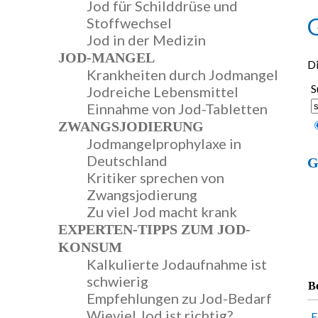
Jod für Schilddrüse und
Stoffwechsel
Jod in der Medizin
JOD-MANGEL
Di
Krankheiten durch Jodmangel
S
Jodreiche Lebensmittel
Einnahme von Jod-Tabletten
ZWANGSJODIERUNG
Jodmangelprophylaxe in
Deutschland
G
Kritiker sprechen von
Zwangsjodierung
Zu viel Jod macht krank
EXPERTEN-TIPPS ZUM JOD-
KONSUM
Kalkulierte Jodaufnahme ist
schwierig
Be
Empfehlungen zu Jod-Bedarf
Wieviel Jod ist richtig?
E