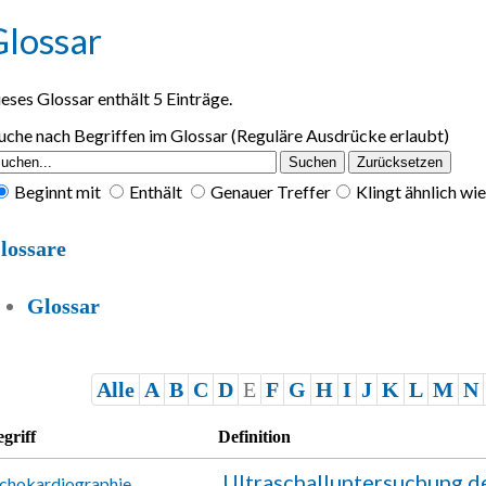
Glossar
eses Glossar enthält 5 Einträge.
uche nach Begriffen im Glossar (Reguläre Ausdrücke erlaubt)
Beginnt mit
Enthält
Genauer Treffer
Klingt ähnlich wie .
lossare
Glossar
Alle
A
B
C
D
E
F
G
H
I
J
K
L
M
N
griff
Definition
Ultraschalluntersuchung d
chokardiographie