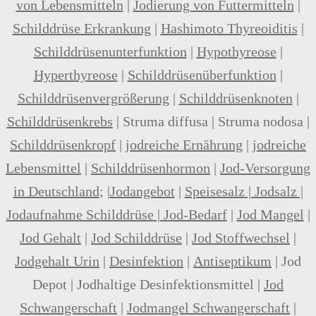
von Lebensmitteln
|
Jodierung von Futtermitteln
|
Schilddrüse Erkrankung
|
Hashimoto Thyreoiditis
|
Schilddrüsenunterfunktion
|
Hypothyreose
|
Hyperthyreose
|
Schilddrüsenüberfunktion
|
Schilddrüsenvergrößerung
|
Schilddrüsenknoten
|
Schilddrüsenkrebs
|
Struma diffusa
|
Struma nodosa
|
Schilddrüsenkropf
|
jodreiche Ernährung
|
jodreiche
Lebensmittel
|
Schilddrüsenhormon
|
Jod-Versorgung
in Deutschland
; |
Jodangebot
|
Speisesalz
|
Jodsalz
|
Jodaufnahme Schilddrüse
|
Jod-Bedarf
|
Jod Mangel
|
Jod Gehalt
|
Jod Schilddrüse
|
Jod Stoffwechsel
|
Jodgehalt Urin
|
Desinfektion
|
Antiseptikum
|
Jod
Depot
|
Jodhaltige Desinfektionsmittel
|
Jod
Schwangerschaft
|
Jodmangel Schwangerschaft
|