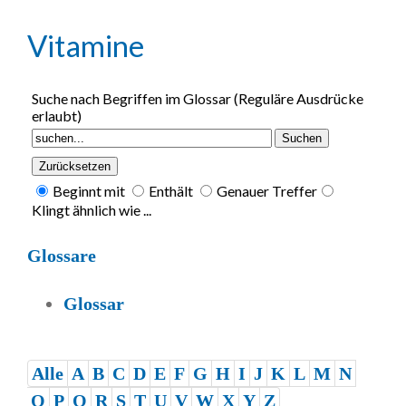
Vitamine
Suche nach Begriffen im Glossar (Reguläre Ausdrücke
erlaubt)
Beginnt mit
Enthält
Genauer Treffer
Klingt ähnlich wie ...
Glossare
Glossar
Alle
A
B
C
D
E
F
G
H
I
J
K
L
M
N
O
P
Q
R
S
T
U
V
W
X
Y
Z